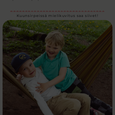
Kuunsirpeissä mielikuvitus saa siivet!