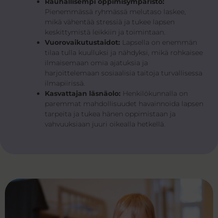
Rauhallisempi oppimisympäristö:
Pienemmässä ryhmässä melutaso laskee,
mikä vähentää stressiä ja tukee lapsen
keskittymistä leikkiin ja toimintaan.
Vuorovaikutustaidot:
Lapsella on enemmän
tilaa tulla kuulluksi ja nähdyksi, mikä rohkaisee
ilmaisemaan omia ajatuksia ja
harjoittelemaan sosiaalisia taitoja turvallisessa
ilmapiirissä.
Kasvattajan läsnäolo:
Henkilökunnalla on
paremmat mahdollisuudet havainnoida lapsen
tarpeita ja tukea hänen oppimistaan ja
vahvuuksiaan juuri oikealla hetkellä.