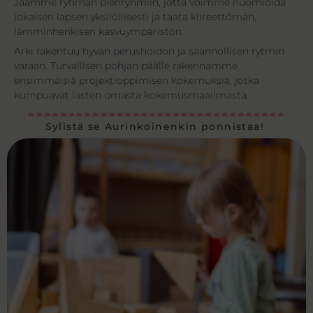
Jaamme ryhmän pienryhmiin, jotta voimme huomioida
jokaisen lapsen yksilöllisesti ja taata kiireettömän,
lämminhenkisen kasvuympäristön.
Arki rakentuu hyvän perushoidon ja säännöllisen rytmin
varaan. Turvallisen pohjan päälle rakennamme
ensimmäisiä projektioppimisen kokemuksia, jotka
kumpuavat lasten omasta kokemusmaailmasta.
Sylistä se Aurinkoinenkin ponnistaa!