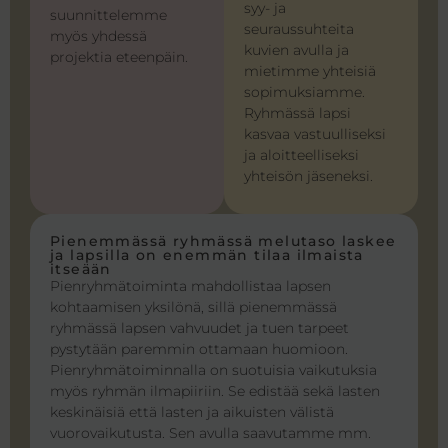
syy- ja
suunnittelemme
seuraussuhteita
myös yhdessä
kuvien avulla ja
projektia eteenpäin.
mietimme yhteisiä
sopimuksiamme.
Ryhmässä lapsi
kasvaa vastuulliseksi
ja aloitteelliseksi
yhteisön jäseneksi.
Pienemmässä ryhmässä melutaso laskee
ja lapsilla on enemmän tilaa ilmaista
itseään
Pienryhmätoiminta mahdollistaa lapsen
kohtaamisen yksilönä, sillä pienemmässä
ryhmässä lapsen vahvuudet ja tuen tarpeet
pystytään paremmin ottamaan huomioon.
Pienryhmätoiminnalla on suotuisia vaikutuksia
myös ryhmän ilmapiiriin. Se edistää sekä lasten
keskinäisiä että lasten ja aikuisten välistä
vuorovaikutusta. Sen avulla saavutamme mm.