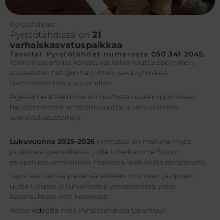
Pyrstötähdet:
Pyrstötähdissä on
21
varhaiskasvatuspaikkaa
Tavoitat Pyrstötähdet numerosta
050 341 2045
.
Toiminnassamme korostuvat leikin kautta oppiminen,
sosiaalisten taitojen harjoittelu sekä ryhmässä
toimiminen toisia kuunnellen.
Arjessa herättelemme kiinnostusta uuden oppimiseen,
harjoittelemme omatoimisuutta ja vahvistamme
vuorovaikutustaitoja.
Lukuvuonna 2025–2026
ryhmässä on mukana myös
joukko esiopetusikäisiä, joille toteutamme Sipoon
esiopetussuunnitelman mukaista laadukasta esiopetusta.
Lapsi saa viettää päivänsä leikkien, touhuten ja oppien
uutta tutussa ja turvallisessa ympäristössä, jossa
kaverisuhteet ovat keskiössä.
Katso
videolta
mitä Pyrstötähdissä tapahtuu!