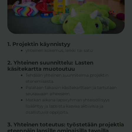
1. Projektin käynnistyy
yhteinen kokemus, leikki tai satu
2. Yhteinen suunnittelu: Lasten
käsitekartta muotoutuu
Tehdään yhteinen suunnitelma projektin
etenemisestä.
Palataan takaisin käsitekarttaan ja tartutaan
seuraavaan aiheeseen.
Matkan aikana lapsiryhmän yhteisöllisyys
lisääntyy ja lapsista kasvaa aktiivisia ja
osallistuvia oppijoita.
3. Yhteinen toteutus: työstetään projektia
eteenpäin lapsille ominaisilla tavoilla