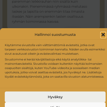
paremman leikkirauhan niin sisällä kuin
ulkonakin. Pienemmässä ryhmässä melutaso
laskee ja lapsilla on enemmän tilaa ilmaista
itseään. Näin arempienkin lasten osallisuus
ryhmän toiminnassa kasvaa.
Hallinnoi suostumusta
Käytämme sivustolla vain välttämättömiä evästeitä, jotka ovat
© 2026
Pihapiirin lapset Ry
tarpeen verkkosivuston toiminnan kannalta. Näiden avulla esimerkiksi
sivut avautuvat oikein ja evästevalintasi muistetaan.
Sivustomme ei kerää kävijätilastoja eikä käytä analytiikka- tai
mainontaevästeitä. Sivustolla voidaan kuitenkin näyttää kolmansien
osapuolten sisältöjä, kuten YouTube-videoita ja sosiaalisen median
upotuksia, jotka voivat asettaa evästeitä, jos hyväksyt ne. Lisätietoja
löydät evästekäytännöstä, joka on saatavilla sivuston alatunnisteessa.
Hyväksy