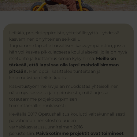
Leikkiä, projektioppimista, yhteisöllisyyttä – yhdessä
kasvaminen on yhteinen seikkailu
Tarjoamme lapselle turvallisen kasvuympäristön, jossa
hän voi kasvaa pikkulapsesta koululaiseksi, jolla on hyvä
itsetunto ja luottamus omiin kykyihinsä.
Meille on
tärkeää, että lapsi saa olla lapsi mahdollisimman
pitkään.
Hän oppii, käsittelee tunteitaan ja
kokemuksiaan leikin kautta.
Kasvatustyömme kivijalan muodostaa yhteisöllinen
näkemys kasvusta ja oppimisesta, mitä arjessa
toteutamme projektioppimisen
toimintamallin mukaisesti.
Keväällä 2017 Opetushallitus koulutti valtakunnallisesti
päivähoidon henkilöstöä uuden
varhaiskasvatussuunnitelman 2016
perusteisiin.
Päiväkotimme projektit ovat toimineet