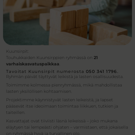
Kuunsirpit:
Touhukkaiden Kuunsirppien ryhmässä on
21
varhaiskasvatuspaikkaa
.
Tavoitat Kuunsirpit numerosta
050 341 1796
.
Ryhmän päivät täyttyvät leikistä ja lasten osallisuudesta.
Toimimme kolmessa pienryhmässä, mikä mahdollistaa
lasten yksilöllisen kohtaamisen.
Projektimme käynnistyvät lasten leikeistä, ja lapset
pääsevät itse ideoimaan toimintaa liikkuen, tutkien ja
taiteillen.
Kasvattajat ovat tiiviisti läsnä leikeissä – joko mukana
eläytyen tai lempeästi ohjaten – varmistaen, että jokaisella
on ryhmässä hyvä ja turvallinen olo.