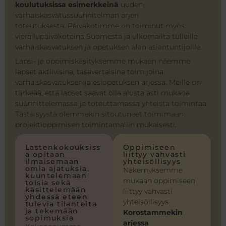
koulutuksissa esimerkkeinä
uuden
varhaiskasvatussuunnitelman arjen
toteutuksesta. Päiväkotimme on toiminut myös
vierailupäiväkoteina Suomesta ja ulkomailta tulleille
varhaiskasvatuksen ja opetuksen alan asiantuntijoille.
Lapsi- ja oppimiskäsityksemme mukaan näemme
lapset aktiivisina, tasavertaisina toimijoina
varhaiskasvatuksen ja esiopetuksen arjessa. Meille on
tärkeää, että lapset saavat olla alusta asti mukana
suunnittelemassa ja toteuttamassa yhteistä toimintaa.
Tästä syystä olemmekin sitoutuneet toimimaan
projektioppimisen toimintamallin mukaisesti.
Lastenkokouksiss
Oppimiseen
a opitaan
liittyy vahvasti
ilmaisemaan
yhteisöllisyys
omia ajatuksia,
Näkemyksemme
kuuntelemaan
mukaan oppimiseen
toisia sekä
käsittelemään
liittyy vahvasti
yhdessä eteen
yhteisöllisyys.
tulevia tilanteita
ja tekemään
Korostammekin
sopimuksia
arjessa