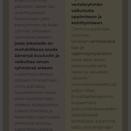
Kokoonnumme
vertaisryhmän
päivittäin lasten ikä-
vaikutusta
ja kehitystason
oppimiseen ja
huomioiden joko
kehittymiseen
.
pienryhmien tai koko
Olemme pyrkineet
ryhmän yhteiseen
luomaan
lastenkokoukseen,
sellaisen
varhaiskasva
jossa jokaisella on
tus- ja
mahdollisuus saada
oppimisympäristön
,
äänensä kuuluviin ja
jossa sekä lasten
vaikuttaa oman
keskinäiselle että
ryhmänsä arkeen
.
lasten ja aikuisten
Lastenkokouksissa
väliselle
opitaan ilmaisemaan
vuorovaikutukselle jää
omia ajatuksia,
paljon tilaa.
kuuntelemaan toisia
Ennaltaehkäisemme
sekä käsittelemään
kiusaamista
yhdessä arjessa eteen
puhumalla kavereiden
tulevia tilanteita ja
ystävällisestä
tekemään sopimuksia
kohtelusta, autamme
yhteisistä asioista.
lasta ymmärtämään
Lastenkokouksissa