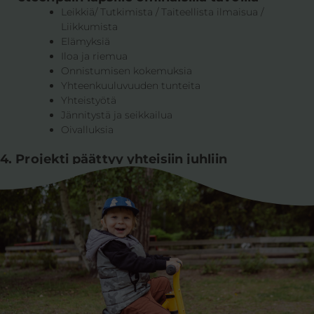
Leikkiä/ Tutkimista / Taiteellista ilmaisua /
Liikkumista
Elämyksiä
Iloa ja riemua
Onnistumisen kokemuksia
Yhteenkuuluvuuden tunteita
Yhteistyötä
Jännitystä ja seikkailua
Oivalluksia
4. Projekti päättyy yhteisiin juhliin
Maaliin tullaan monta kokemusta rikkaampana!