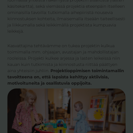
käsitekartta), sekä viemässä projektia eteenpäin itselleen
ominaisilla tavoilla: tutkimalla aihepiiristä nousevia
kiinnostuksen kohteita, ilmaisemalla itseään taiteellisesti
ja liikkumalla sekä leikkimällä projektista kumpuavia
leikkejä.
Kasvattajina tehtävämme on tukea projektin kulkua
toimimalla mm. ohjaajan, avustajan ja mahdollistajan
rooleissa. Projekti kulkee arjessa ja lasten leikeissä niin
kauan kuin tutkimista ja kiinnostusta riittää päättyen
aina yhteisiin juhliin.
Projektioppimisen toimintamallin
tavoitteena on, että lapsista kehittyy aktiivisia,
motivoituneita ja osallistuvia oppijoita.