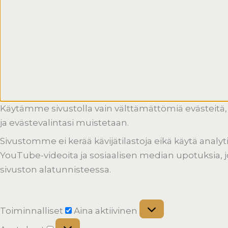
Käytämme sivustolla vain välttämättömiä evästeitä, 
ja evästevalintasi muistetaan.
Sivustomme ei kerää kävijätilastoja eikä käytä analy
YouTube-videoita ja sosiaalisen median upotuksia, jot
sivuston alatunnisteessa.
Toiminnalliset
Aina aktiivinen