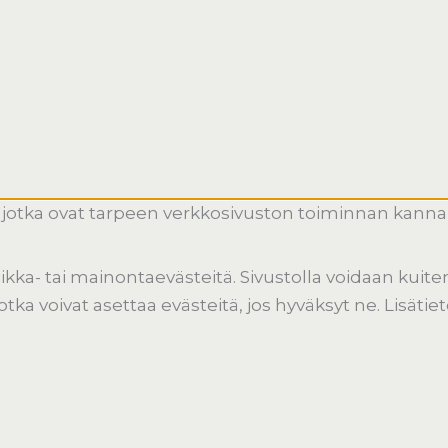
jotka ovat tarpeen verkkosivuston toiminnan kannalt
tiikka- tai mainontaevästeitä. Sivustolla voidaan kui
ka voivat asettaa evästeitä, jos hyväksyt ne. Lisätie