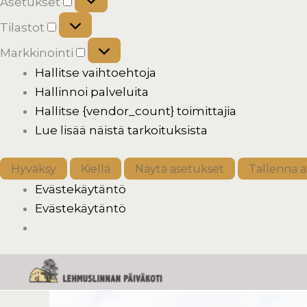
Asetukset
Tilastot
Markkinointi
Hallitse vaihtoehtoja
Hallinnoi palveluita
Hallitse {vendor_count} toimittajia
Lue lisää näistä tarkoituksista
Hyväksy
Kiellä
Näytä asetukset
Tallenna 
Evästekäytäntö
Evästekäytäntö