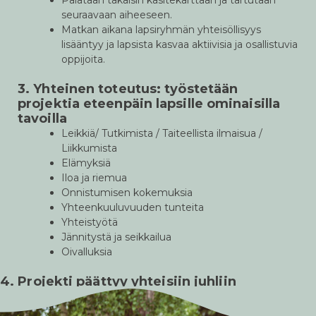
Palataan takaisin käsitekarttaan ja tartutaan
seuraavaan aiheeseen.
Matkan aikana lapsiryhmän yhteisöllisyys
lisääntyy ja lapsista kasvaa aktiivisia ja osallistuvia
oppijoita.
3. Yhteinen toteutus: työstetään
projektia eteenpäin lapsille ominaisilla
tavoilla
Leikkiä/ Tutkimista / Taiteellista ilmaisua /
Liikkumista
Elämyksiä
Iloa ja riemua
Onnistumisen kokemuksia
Yhteenkuuluvuuden tunteita
Yhteistyötä
Jännitystä ja seikkailua
Oivalluksia
4. Projekti päättyy yhteisiin juhliin
Maaliin tullaan monta kokemusta rikkaampana!