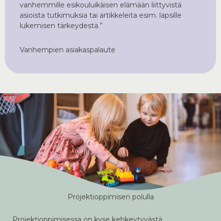
vanhemmille esikouluikäisen elämään liittyvistä
asioista tutkimuksia tai artikkeleita esim. lapsille
lukemisen tärkeydestä.”
Vanhempien asiakaspalaute
Projektioppimisen polulla
Projektioppimisessa on kyse kehkeytyvästä