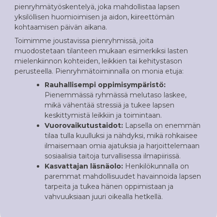
pienryhmätyöskentelyä, joka mahdollistaa lapsen
yksilöllisen huomioimisen ja aidon, kiireettömän
kohtaamisen päivän aikana.
Toimimme joustavissa pienryhmissä, joita
muodostetaan tilanteen mukaan esimerkiksi lasten
mielenkiinnon kohteiden, leikkien tai kehitystason
perusteella. Pienryhmätoiminnalla on monia etuja:
Rauhallisempi oppimisympäristö:
Pienemmässä ryhmässä melutaso laskee,
mikä vähentää stressiä ja tukee lapsen
keskittymistä leikkiin ja toimintaan.
Vuorovaikutustaidot:
Lapsella on enemmän
tilaa tulla kuulluksi ja nähdyksi, mikä rohkaisee
ilmaisemaan omia ajatuksia ja harjoittelemaan
sosiaalisia taitoja turvallisessa ilmapiirissä.
Kasvattajan läsnäolo:
Henkilökunnalla on
paremmat mahdollisuudet havainnoida lapsen
tarpeita ja tukea hänen oppimistaan ja
vahvuuksiaan juuri oikealla hetkellä.