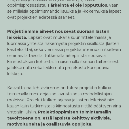
oppimisprosessista.
Tärkeintä ei ole lopputulos
, vaan
se millaisia oppimismahdollisuuksia ja -kokemuksia lapset
ovat projektien edetessä saaneet.
Projektiemme aiheet nousevat suoraan lasten
leikeistä.
Lapset ovat mukana suunnittelemassa ja
luomassa yhteistä näkemystä projektin sisällöstä (lasten
käsitekartta), sekä viemässä projektia eteenpäin itselleen
ominaisilla tavoilla: tutkimalla aihepiiristä nousevia
kiinnostuksen kohteita, ilmaisemalla itseään taiteellisesti
ja liikkumalla sekä leikkimällä projektista kumpuavia
leikkejä.
Kasvattajina tehtävämme on tukea projektin kulkua
toimimalla mm. ohjaajan, avustajan ja mahdollistajan
rooleissa. Projekti kulkee arjessa ja lasten leikeissä niin
kauan kuin tutkimista ja kiinnostusta riittää päättyen aina
yhteisiin juhliin.
Projektioppimisen toimintamallin
tavoitteena on, että lapsista kehittyy aktiivisia,
motivoituneita ja osallistuvia oppijoita.