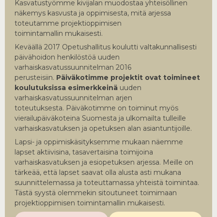
Kasvatustyömme kivijalan muodostaa yhteisöllinen
näkemys kasvusta ja oppimisesta, mitä arjessa
toteutamme projektioppimisen
toimintamallin mukaisesti.
Keväällä 2017 Opetushallitus koulutti valtakunnallisesti
päivähoidon henkilöstöä uuden
varhaiskasvatussuunnitelman 2016
perusteisiin.
Päiväkotimme projektit ovat toimineet
koulutuksissa esimerkkeinä
uuden
varhaiskasvatussuunnitelman arjen
toteutuksesta. Päiväkotimme on toiminut myös
vierailupäiväkoteina Suomesta ja ulkomailta tulleille
varhaiskasvatuksen ja opetuksen alan asiantuntijoille.
Lapsi- ja oppimiskäsityksemme mukaan näemme
lapset aktiivisina, tasavertaisina toimijoina
varhaiskasvatuksen ja esiopetuksen arjessa. Meille on
tärkeää, että lapset saavat olla alusta asti mukana
suunnittelemassa ja toteuttamassa yhteistä toimintaa.
Tästä syystä olemmekin sitoutuneet toimimaan
projektioppimisen toimintamallin mukaisesti.