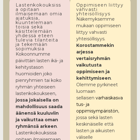
Lastenkokouksiss
Oppimiseen liittyy
a opitaan
vahvasti
ilmaisemaan omia
yhteisöllisyys
ajatuksia,
Näkemyksemme
kuuntelemaan
mukaan oppimiseen
toisia sekä
käsittelemään
liittyy vahvasti
yhdessä eteen
yhteisöllisyys.
tulevia tilanteita
ja tekemään
Korostammekin
sopimuksia
arjessa
Kokoonnumme
vertaisryhmän
päivittäin lasten ikä- ja
vaikutusta
kehitystason
oppimiseen ja
huomioiden joko
kehittymiseen
.
pienryhmien tai koko
Olemme pyrkineet
ryhmän yhteiseen
luomaan
lastenkokoukseen,
sellaisen
varhaiskasva
jossa jokaisella on
tus- ja
mahdollisuus saada
oppimisympäristön
,
äänensä kuuluviin
jossa sekä lasten
ja vaikuttaa oman
keskinäiselle että
ryhmänsä arkeen
.
lasten ja aikuisten
Lastenkokouksissa
väliselle
opitaan ilmaisemaan