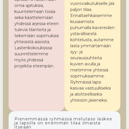
vuorovaikutukselle jää
omia ajatuksia,
paljon tilaa.
kuuntelemaan toisia
Ennaltaehkäisemme
sekä käsittelemään
kiusaamista
yhdessä arjessa eteen
puhumalla kavereiden
tulevia tilanteita ja
ystävällisestä
tekemään sopimuksia
kohtelusta, autamme
yhteisistä asioista.
lasta ymmärtämään
Lastenkokouksissa
syy- ja
suunnittelemme
seuraussuhteita
myös yhdessä
kuvien avulla ja
projektia eteenpäin.
mietimme yhteisiä
sopimuksiamme.
Ryhmässä lapsi
kasvaa vastuulliseksi
ja aloitteelliseksi
yhteisön jäseneksi.
Pienemmässä ryhmässä melutaso laskee
ja lapsilla on enemmän tilaa ilmaista
itseään