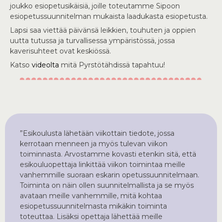
joukko esiopetusikäisiä, joille toteutamme Sipoon
esiopetussuunnitelman mukaista laadukasta esiopetusta.
Lapsi saa viettää päivänsä leikkien, touhuten ja oppien
uutta tutussa ja turvallisessa ympäristössä, jossa
kaverisuhteet ovat keskiössä.
Katso
videolta
mitä Pyrstötähdissä tapahtuu!
”Esikoulusta lähetään viikottain tiedote, jossa
kerrotaan menneen ja myös tulevan viikon
toiminnasta. Arvostamme kovasti etenkin sitä, että
esikouluopettaja linkittää viikon toimintaa meille
vanhemmille suoraan eskarin opetussuunnitelmaan.
Toiminta on näin ollen suunnitelmallista ja se myös
avataan meille vanhemmille, mitä kohtaa
esiopetussuunnitelmasta mikäkin toiminta
toteuttaa. Lisäksi opettaja lähettää meille