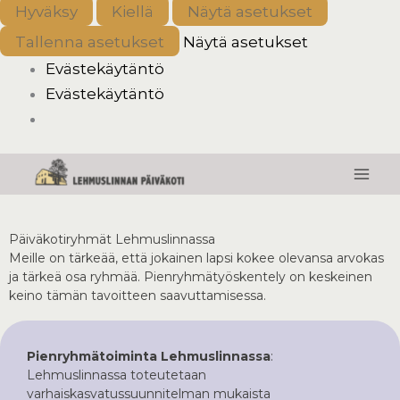
Hyväksy
Kiellä
Näytä asetukset
Tallenna asetukset
Näytä asetukset
Evästekäytäntö
Evästekäytäntö
Päiväkotiryhmät Lehmuslinnassa
Meille on tärkeää, että jokainen lapsi kokee olevansa arvokas
ja tärkeä osa ryhmää. Pienryhmätyöskentely on keskeinen
keino tämän tavoitteen saavuttamisessa.
Pienryhmätoiminta Lehmuslinnassa
:
Lehmuslinnassa toteutetaan
varhaiskasvatussuunnitelman mukaista