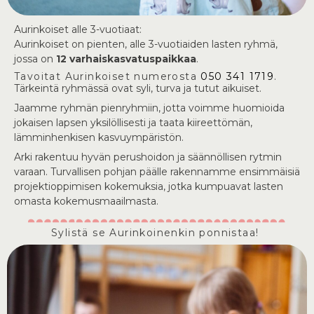
Aurinkoiset alle 3-vuotiaat:
Aurinkoiset on pienten, alle 3-vuotiaiden lasten ryhmä,
jossa on
12 varhaiskasvatuspaikkaa
.
Tavoitat Aurinkoiset numerosta
050 341 1719
.
Tärkeintä ryhmässä ovat syli, turva ja tutut aikuiset.
Jaamme ryhmän pienryhmiin, jotta voimme huomioida
jokaisen lapsen yksilöllisesti ja taata kiireettömän,
lämminhenkisen kasvuympäristön.
Arki rakentuu hyvän perushoidon ja säännöllisen rytmin
varaan. Turvallisen pohjan päälle rakennamme ensimmäisiä
projektioppimisen kokemuksia, jotka kumpuavat lasten
omasta kokemusmaailmasta.
Sylistä se Aurinkoinenkin ponnistaa!